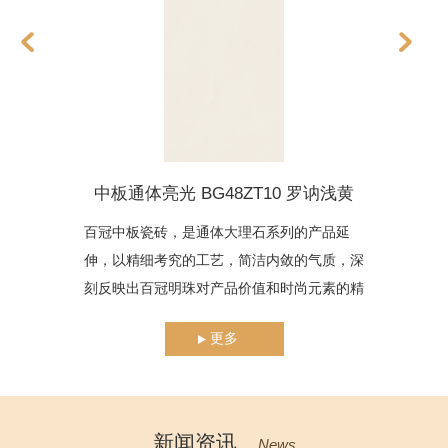
中板通体亮光 BG48ZT10 罗讷浅黄
百冠中板瓷砖，是通体大理石系列的产品延
百
伸，以精细考究的工艺，简洁内敛的气质，深
伸
刻反映出百冠明珠对产品价值和时尚元素的精
刻
准攫取。它精选顶级原料与釉料，通过多重工
准
更多
艺，以色与质，诠释了独具个性的装修效果。
艺
新闻资讯
News