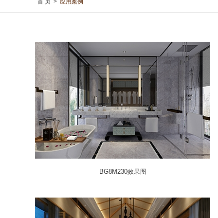
首 页
>
应用案例
BG8M230效果图