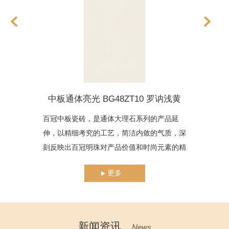
中板通体亮光 BG48ZT10 罗讷浅黄
百冠中板瓷砖，是通体大理石系列的产品延
百
伸，以精细考究的工艺，简洁内敛的气质，深
伸
刻反映出百冠明珠对产品价值和时尚元素的精
刻
准攫取。它精选顶级原料与釉料，通过多重工
准
更多
艺，以色与质，诠释了独具个性的装修效果。
艺
新闻资讯
News